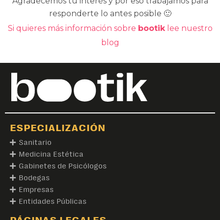
Agradecemos tu interés y por eso trabajamos para
responderte lo antes posible 🙂
Si quieres más información sobre
bootik
lee nuestro
blog
ESPECIALIZACIÓN
Sanitario
Medicina Estética
Gabinetes de Psicólogos
Bodegas
Empresas
Entidades Públicas