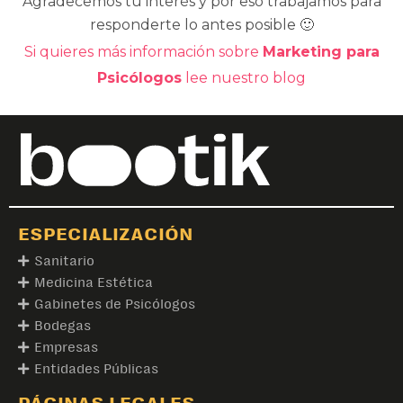
Agradecemos tu interés y por eso trabajamos para
responderte lo antes posible 🙂
Si quieres más información sobre
Marketing para
Psicólogos
lee nuestro blog
ESPECIALIZACIÓN
Sanitario
Medicina Estética
Gabinetes de Psicólogos
Bodegas
Empresas
Entidades Públicas