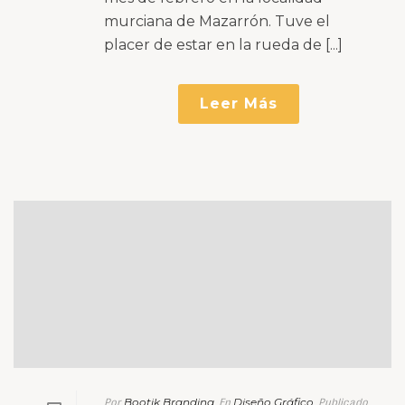
Bootik Branding
Diseño Gráfico
Por
En
Publicado
11 agosto, 2014
0
Cómo desarrollar un
logotipo: Método de
desarrollo completo
Los logotipos, o identidades visuales
corporativas, son el referente gráfico
de la marca o institución a la cual
representan. Como todo en esta vida,
tienen un procedimiento de trabajo,
que si [...]