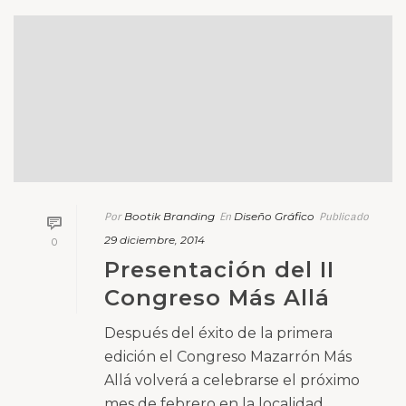
Bootik Branding
Diseño Gráfico
Por
En
Publicado
29 diciembre, 2014
0
Presentación del II
Congreso Más Allá
Después del éxito de la primera
edición el Congreso Mazarrón Más
Allá volverá a celebrarse el próximo
mes de febrero en la localidad
murciana de Mazarrón. Tuve el
placer de estar en la rueda de [...]
Leer Más