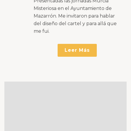
Bootik Branding
Diseño Gráfico
Por
En
Publicado
20 marzo, 2014
3
Características de un
buen logotipo.
Consejos
imprenscindibles
El logotipo tiene la misión
fundamental de representar a la