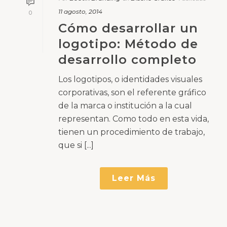
Leer Más
Bootik Branding
Por
Diseño Gráfico
Diseño Web
13
En
,
Publicado
0
mayo, 2014