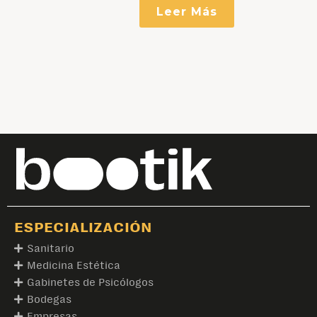
ESPECIALIZACIÓN
Sanitario
Medicina Estética
Gabinetes de Psicólogos
Bodegas
Empresas
Entidades Públicas
PÁGINAS LEGALES
Aviso Legal
Política de Privacidad
Política de Cookies
Mapa del Sitio
INFO DE CONTACTO
C/ Saavedra Fajardo, 13 - Entlo. B, 30001 Murcia
676 425 380
621 246 892